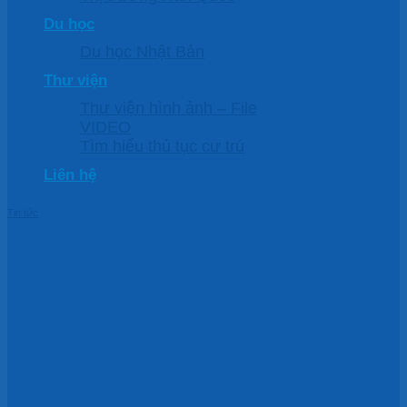
Du học
Du học Nhật Bản
Thư viện
Thư viện hình ảnh – File
VIDEO
Tìm hiểu thủ tục cư trú
Liên hệ
Tin tức
THU NHẬP CAO KHI VỪA
HỌC VỪA LÀM Ở NHẬT BẢN