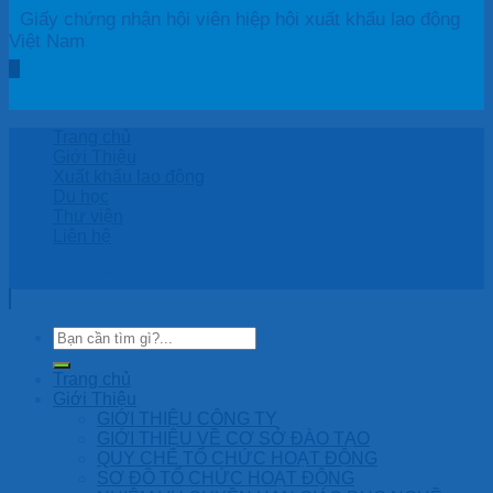
Giấy chứng nhận hội viên hiệp hội xuất khẩu lao động
Việt Nam
Trang chủ
Giới Thiệu
Xuất khẩu lao động
Du học
Thư viện
Liên hệ
Copyright 2026 © by HASU ASIA Co., LTD
Trang chủ
Giới Thiệu
GIỚI THIỆU CÔNG TY
GIỚI THIỆU VỀ CƠ SỞ ĐÀO TẠO
QUY CHẾ TỔ CHỨC HOẠT ĐỘNG
SƠ ĐỒ TỔ CHỨC HOẠT ĐỘNG