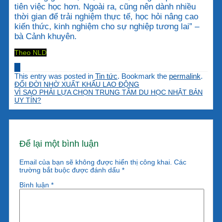
tiên việc học hơn. Ngoài ra, cũng nên dành nhiều
thời gian để trải nghiệm thực tế, học hỏi nâng cao
kiến thức, kinh nghiệm cho sự nghiệp tương lai” –
bà Cảnh khuyên.
Theo NLD
This entry was posted in
Tin tức
. Bookmark the
permalink
.
ĐỔI ĐỜI NHỜ XUẤT KHẨU LAO ĐỘNG
VÌ SAO PHẢI LỰA CHỌN TRUNG TÂM DU HỌC NHẬT BẢN
UY TÍN?
Để lại một bình luận
Email của bạn sẽ không được hiển thị công khai.
Các
trường bắt buộc được đánh dấu
*
Bình luận
*