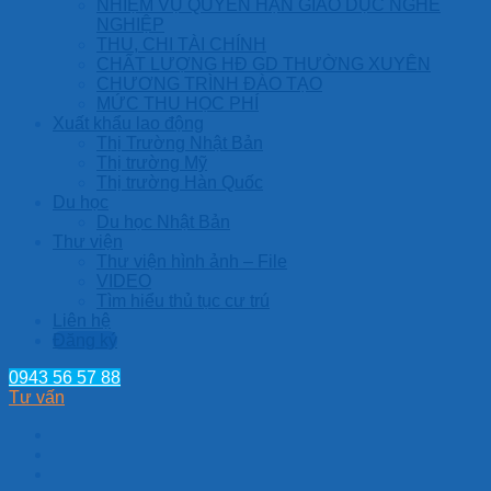
NHIỆM VỤ QUYỀN HẠN GIÁO DỤC NGHỀ
NGHIỆP
THU, CHI TÀI CHÍNH
CHẤT LƯỢNG HĐ GD THƯỜNG XUYÊN
CHƯƠNG TRÌNH ĐÀO TẠO
MỨC THU HỌC PHÍ
Xuất khẩu lao động
Thị Trường Nhật Bản
Thị trường Mỹ
Thị trường Hàn Quốc
Du học
Du học Nhật Bản
Thư viện
Thư viện hình ảnh – File
VIDEO
Tìm hiểu thủ tục cư trú
Liên hệ
Đăng ký
0943 56 57 88
Tư vấn