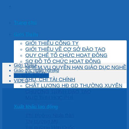
Trang chủ
Giới Thiệu
GIỚI THIỆU CÔNG TY
GIỚI THIỆU VỀ CƠ SỞ ĐÀO TẠO
QUY CHẾ TỔ CHỨC HOẠT ĐỘNG
SƠ ĐỒ TỔ CHỨC HOẠT ĐỘNG
Giới Thiệu
NHIỆM VỤ QUYỀN HẠN GIÁO DỤC NGHỀ
Giáo dục nghề nghiệp
NGHIỆP
Tin tức – Sự kiện
THU, CHI TÀI CHÍNH
VIDEO
CHẤT LƯỢNG HĐ GD THƯỜNG XUYÊN
CHƯƠNG TRÌNH ĐÀO TẠO
MỨC THU HỌC PHÍ
Xuất khẩu lao động
Thị Trường Nhật Bản
Thị trường Mỹ
Thị trường Hàn Quốc