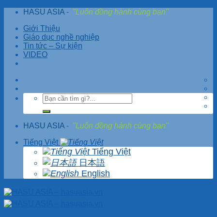
Skip
HASU ASIA
-
"Luôn đồng hành cùng bạn"
to
Giới Thiệu
content
Giáo dục nghề nghiệp
Tin tức – Sự kiện
VIDEO
HASU ASIA
-
"Luôn đồng hành cùng bạn"
Tiếng Việt
Tiếng Việt
日本語
English