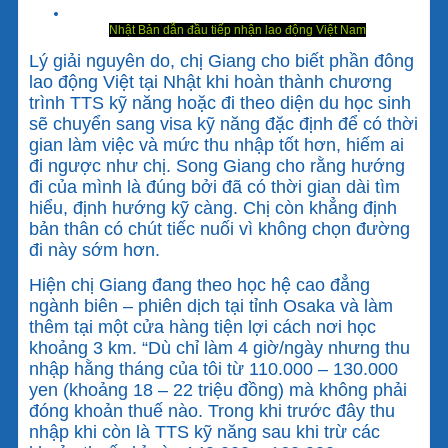
Nhật Bản dẫn đầu tiếp nhận lao động Việt Nam
Lý giải nguyên do, chị Giang cho biết phần đông
lao động Việt tại Nhật khi hoàn thành chương
trình TTS kỹ năng hoặc đi theo diện du học sinh
sẽ chuyển sang visa kỹ năng đặc định để có thời
gian làm việc và mức thu nhập tốt hơn, hiếm ai
đi ngược như chị. Song Giang cho rằng hướng
đi của mình là đúng bởi đã có thời gian dài tìm
hiểu, định hướng kỹ càng. Chị còn khẳng định
bản thân có chút tiếc nuối vì không chọn đường
đi này sớm hơn.
Hiện chị Giang đang theo học hệ cao đẳng
ngành biên – phiên dịch tại tỉnh Osaka và làm
thêm tại một cửa hàng tiện lợi cách nơi học
khoảng 3 km. “Dù chỉ làm 4 giờ/ngày nhưng thu
nhập hằng tháng của tôi từ 110.000 – 130.000
yen (khoảng 18 – 22 triệu đồng) mà không phải
đóng khoản thuế nào. Trong khi trước đây thu
nhập khi còn là TTS kỹ năng sau khi trừ các