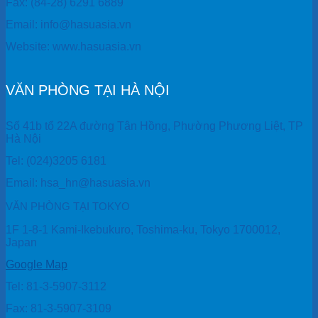
Fax: (84-28) 6291 6889
Email: info@hasuasia.vn
Website: www.hasuasia.vn
VĂN PHÒNG TẠI HÀ NỘI
Số 41b tổ 22A đường Tân Hồng, Phường Phương Liệt, TP
Hà Nội
Tel: (024)3205 6181
Email: hsa_hn@hasuasia.vn
VĂN PHÒNG TẠI TOKYO
1F 1-8-1 Kami-Ikebukuro, Toshima-ku, Tokyo 1700012,
Japan
Google Map
Tel: 81-3-5907-3112
Fax: 81-3-5907-3109