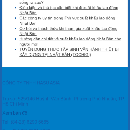
sống ra sao?
Điều kiện và thủ tục cần biết khi đi xuất khẩu lao động
Nhật Bản
Các công ty uy tín trong lĩnh vực xuất khẩu lao động
Nhật Bản
Cơ hội và thách thức khi tham gia xuất khẩu lao động
Nhật Bản
Hướng dẫn chi tiết về xuất khẩu lao động Nhật Bản cho
người mới
TUYỂN DỤNG THỰC TẬP SINH VẬN HÀNH THIẾT BỊ
XÂY DỰNG TẠI NHẬT BẢN (TOCHIGI)
CÔNG TY TNHH HASU ASIA
Trụ sở: 525/146 Huỳnh Văn Bánh, Phường Phú Nhuận, TP.
Hồ Chí Minh
Xem bản đồ
Tel: (84-28) 6290 6665