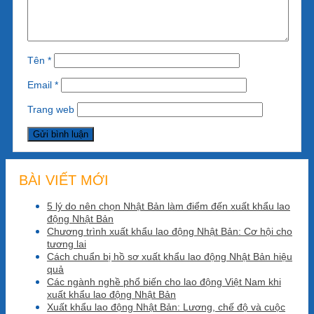
Tên
*
Email
*
Trang web
BÀI VIẾT MỚI
5 lý do nên chọn Nhật Bản làm điểm đến xuất khẩu lao
động Nhật Bản
Chương trình xuất khẩu lao động Nhật Bản: Cơ hội cho
tương lai
Cách chuẩn bị hồ sơ xuất khẩu lao động Nhật Bản hiệu
quả
Các ngành nghề phổ biến cho lao động Việt Nam khi
xuất khẩu lao động Nhật Bản
Xuất khẩu lao động Nhật Bản: Lương, chế độ và cuộc