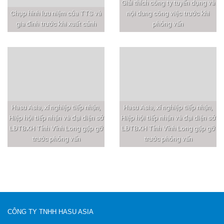
Giải thích công ty tuyển dụng và
Chụp hình lưu niệm của TTS và
nội dung công việc trước khi
gia đình trước khi xuất cảnh
phỏng vấn
Hasu Asia, xí nghiệp tiếp nhận,
Hasu Asia, xí nghiệp tiếp nhận,
Hiệp hội tiếp nhận và đại diện sở
Hiệp hội tiếp nhận và đại diện sở
LĐTBXH Tỉnh Vĩnh Long gặp gỡ
LĐTBXH Tỉnh Vĩnh Long gặp gỡ
trước phỏng vấn
trước phỏng vấn
CÔNG TY TNHH HASU ASIA