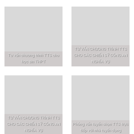
TƯ VẤN CHƯƠNG TRÌNH TTS
Tư vấn chương trình TTS cho
CHO CÁC CHIẾN SỸ CÔNG AN
học sin THPT
NGHĨA VỤ
TƯ VẤN CHƯƠNG TRÌNH TTS
CHO CÁC CHIẾN SỸ CÔNG AN
Phỏng vấn tuyển chọn TTS trực
NGHĨA VỤ
tiếp với nhà tuyển dụng