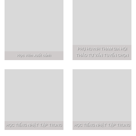
PHỤ HUYNH THAM GIA HỘI
Học viên xuất cảnh
THẢO TƯ VẤN TUYỂN CHỌN
HỌC TIẾNG NHẬT TẬP TRUNG
HỌC TIẾNG NHẬT TẬP TRUNG