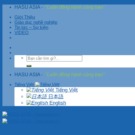
Skip
HASU ASIA
-
"Luôn đồng hành cùng bạn"
to
content
Giới Thiệu
Giáo dục nghề nghiệp
Tin tức – Sự kiện
VIDEO
HASU ASIA
-
"Luôn đồng hành cùng bạn"
Tiếng Việt
Tiếng Việt
日本語
English