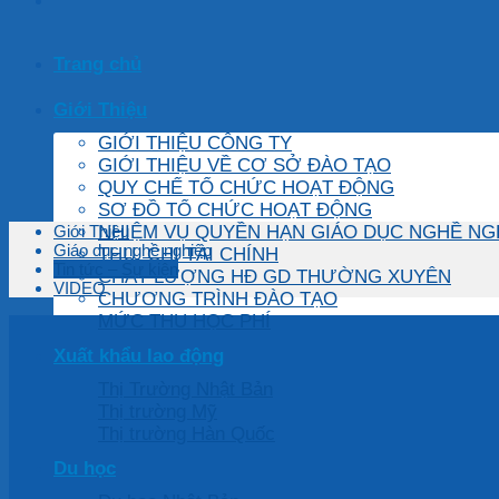
Trang chủ
Giới Thiệu
GIỚI THIỆU CÔNG TY
GIỚI THIỆU VỀ CƠ SỞ ĐÀO TẠO
QUY CHẾ TỔ CHỨC HOẠT ĐỘNG
SƠ ĐỒ TỔ CHỨC HOẠT ĐỘNG
NHIỆM VỤ QUYỀN HẠN GIÁO DỤC NGHỀ NG
Giới Thiệu
Giáo dục nghề nghiệp
THU, CHI TÀI CHÍNH
Tin tức – Sự kiện
CHẤT LƯỢNG HĐ GD THƯỜNG XUYÊN
VIDEO
CHƯƠNG TRÌNH ĐÀO TẠO
MỨC THU HỌC PHÍ
Xuất khẩu lao động
Thị Trường Nhật Bản
Thị trường Mỹ
Thị trường Hàn Quốc
Du học