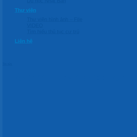
Du học Nhật Bản
Thư viện
Thư viện hình ảnh – File
VIDEO
Tìm hiểu thủ tục cư trú
Liên hệ
Tin tức
THÁNG 11: HƠN 13.500 LAO 