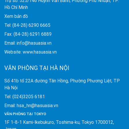
Trụ sở: 525/146 Huỳnh Văn Bánh, Phường Phú Nhuận, TP.
Hồ Chí Minh
Xem bản đồ
Tel: (84-28) 6290 6665
Fax: (84-28) 6291 6889
Email: info@hasuasia.vn
Website: www.hasuasia.vn
VĂN PHÒNG TẠI HÀ NỘI
Số 41b tổ 22A đường Tân Hồng, Phường Phương Liệt, TP
Hà Nội
Tel: (024)3205 6181
Email: hsa_hn@hasuasia.vn
VĂN PHÒNG TẠI TOKYO
1F 1-8-1 Kami-Ikebukuro, Toshima-ku, Tokyo 1700012,