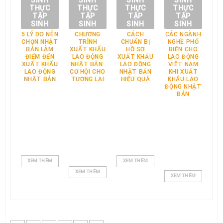
SINH
SINH
SINH
SINH
THỰC
THỰC
THỰC
THỰC
TẬP
TẬP
TẬP
TẬP
SINH
SINH
SINH
SINH
5 LÝ DO NÊN
CHƯƠNG
CÁCH
CÁC NGÀNH
XU
CHỌN NHẬT
TRÌNH
CHUẨN BỊ
NGHỀ PHỔ
L
BẢN LÀM
XUẤT KHẨU
HỒ SƠ
BIẾN CHO
NH
ĐIỂM ĐẾN
LAO ĐỘNG
XUẤT KHẨU
LAO ĐỘNG
LƯ
XUẤT KHẨU
NHẬT BẢN:
LAO ĐỘNG
VIỆT NAM
ĐỘ
LAO ĐỘNG
CƠ HỘI CHO
NHẬT BẢN
KHI XUẤT
S
NHẬT BẢN
TƯƠNG LAI
HIỆU QUẢ
KHẨU LAO
ĐỘNG NHẬT
BẢN
XEM THÊM
XEM THÊM
X
XEM THÊM
XEM THÊM