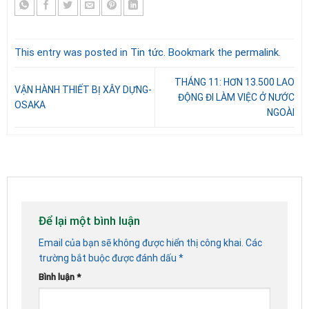
This entry was posted in
Tin tức
. Bookmark the
permalink
.
THÁNG 11: HƠN 13.500 LAO
VẬN HÀNH THIẾT BỊ XÂY DỰNG-
ĐỘNG ĐI LÀM VIỆC Ở NƯỚC
OSAKA
NGOÀI
Để lại một bình luận
Email của bạn sẽ không được hiển thị công khai.
Các
trường bắt buộc được đánh dấu
*
Bình luận
*