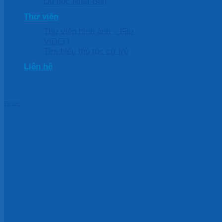
Du học Nhật Bản
Thư viện
Thư viện hình ảnh – File
VIDEO
Tìm hiểu thủ tục cư trú
Liên hệ
Tin tức
NỞ RỘ DỊCH VỤ TƯ VẤN DU H