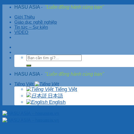
Skip
HASU ASIA
-
"Luôn đồng hành cùng bạn"
to
content
Giới Thiệu
Giáo dục nghề nghiệp
Tin tức – Sự kiện
VIDEO
HASU ASIA
-
"Luôn đồng hành cùng bạn"
Tiếng Việt
Tiếng Việt
日本語
English