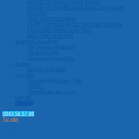
SƠ ĐỒ TỔ CHỨC HOẠT ĐỘNG
NHIỆM VỤ QUYỀN HẠN GIÁO DỤC NGHỀ
NGHIỆP
THU, CHI TÀI CHÍNH
CHẤT LƯỢNG HĐ GD THƯỜNG XUYÊN
CHƯƠNG TRÌNH ĐÀO TẠO
MỨC THU HỌC PHÍ
Xuất khẩu lao động
Thị Trường Nhật Bản
Thị trường Mỹ
Thị trường Hàn Quốc
Du học
Du học Nhật Bản
Thư viện
Thư viện hình ảnh – File
VIDEO
Tìm hiểu thủ tục cư trú
Liên hệ
Đăng ký
0943 56 57 88
Tư vấn