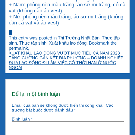
+ Nam: phông nền màu trắng, áo sơ mi trắng, có cà
vạt (không cần áo vest)
+ Nữ: phông nền màu trắng, áo sơ mi trắng (không
cần cà vạt và áo vest)
This entry was posted in
Thị Trường Nhật Bản
,
Thực tập
sinh
,
Thực tập sinh
,
Xuất khẩu lao động
. Bookmark the
permalink
.
XUẤT KHẨU LAO ĐỘNG VƯỢT MỤC TIÊU CẢ NĂM 2023
TĂNG CƯỜNG GẮN KẾT ĐỊA PHƯƠNG – DOANH NGHIỆP
ĐƯA LAO ĐỘNG ĐI LÀM VIỆC CÓ THỜI HẠN Ở NƯỚC
NGOÀI
Để lại một bình luận
Email của bạn sẽ không được hiển thị công khai.
Các
trường bắt buộc được đánh dấu
*
Bình luận
*