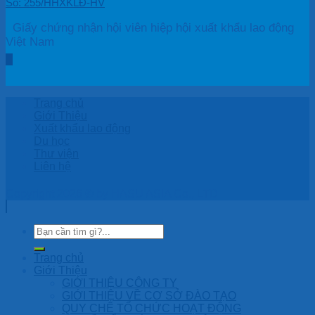
Số: 255/HHXKLĐ-HV
Giấy chứng nhận hội viên hiệp hội xuất khẩu lao động
Việt Nam
Trang chủ
Giới Thiệu
Xuất khẩu lao động
Du học
Thư viện
Liên hệ
Copyright 2026 © by HASU ASIA Co., LTD
Trang chủ
Giới Thiệu
GIỚI THIỆU CÔNG TY
GIỚI THIỆU VỀ CƠ SỞ ĐÀO TẠO
QUY CHẾ TỔ CHỨC HOẠT ĐỘNG