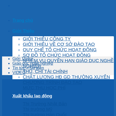
Trang chủ
Giới Thiệu
GIỚI THIỆU CÔNG TY
GIỚI THIỆU VỀ CƠ SỞ ĐÀO TẠO
QUY CHẾ TỔ CHỨC HOẠT ĐỘNG
SƠ ĐỒ TỔ CHỨC HOẠT ĐỘNG
Giới Thiệu
NHIỆM VỤ QUYỀN HẠN GIÁO DỤC NGHỀ
Giáo dục nghề nghiệp
NGHIỆP
Tin tức – Sự kiện
THU, CHI TÀI CHÍNH
VIDEO
CHẤT LƯỢNG HĐ GD THƯỜNG XUYÊN
CHƯƠNG TRÌNH ĐÀO TẠO
MỨC THU HỌC PHÍ
Xuất khẩu lao động
Thị Trường Nhật Bản
Thị trường Mỹ
Thị trường Hàn Quốc