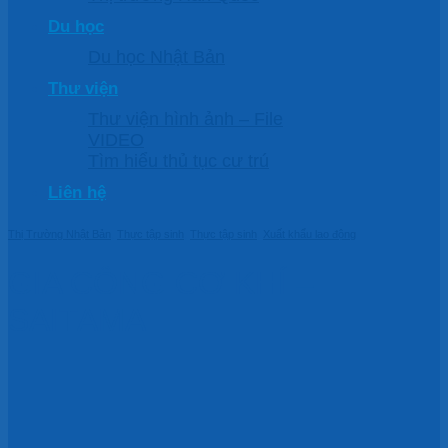
Du học
Du học Nhật Bản
Thư viện
Thư viện hình ảnh – File
VIDEO
Tìm hiểu thủ tục cư trú
Liên hệ
Thị Trường Nhật Bản
,
Thực tập sinh
,
Thực tập sinh
,
Xuất khẩu lao động
GIA CÔNG CƠ KHÍ –
SAITAMA