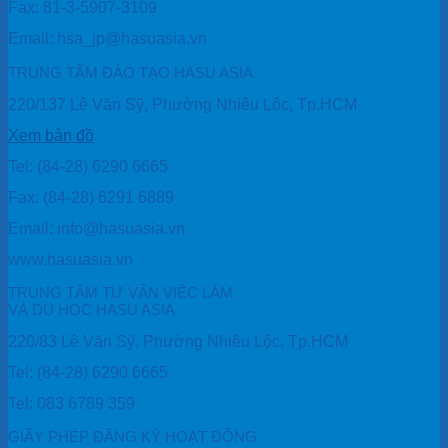
Fax: 81-3-5907-3109
Email: hsa_jp@hasuasia.vn
TRUNG TÂM ĐÀO TẠO HASU ASIA
220/137 Lê Văn Sỹ, Phường Nhiêu Lộc, Tp.HCM
Xem bản đồ
Tel: (84-28) 6290 6665
Fax: (84-28) 6291 6889
Email: info@hasuasia.vn
www.hasuasia.vn
TRUNG TÂM TƯ VẤN VIỆC LÀM
VÀ DU HỌC HASU ASIA
220/83 Lê Văn Sỹ, Phường Nhiêu Lộc, Tp.HCM
Tel: (84-28) 6290 6665
Tel: 083 6789 359
GIẤY PHÉP ĐĂNG KÝ HOẠT ĐỘNG