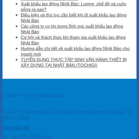
Xuất khẩu lao động Nhật Bản: Lương, chế độ và cuộc
sống ra sao?
Điều kiện và thủ tục cần biết khi đi xuất khẩu lao động
Nhật Bản
Các công ty uy tín trong lĩnh vực xuất khẩu lao động
Nhật Bản
Cơ hội và thách thức khi tham gia xuất khẩu lao động
Nhật Bản
Hướng dẫn chi tiết về xuất khẩu lao động Nhật Bản cho
người mới
TUYỂN DỤNG THỰC TẬP SINH VẬN HÀNH THIẾT BỊ
XÂY DỰNG TẠI NHẬT BẢN (TOCHIGI)
CÔNG TY TNHH HASU ASIA
Trụ sở: 525/146 Huỳnh Văn Bánh, Phường Phú Nhuận, TP.
Hồ Chí Minh
Xem bản đồ
Tel: (84-28) 6290 6665