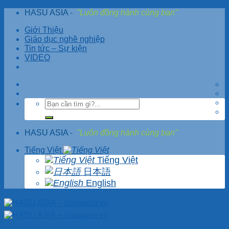
Skip
HASU ASIA
-
"Luôn đồng hành cùng bạn"
to
Giới Thiệu
content
Giáo dục nghề nghiệp
Tin tức – Sự kiện
VIDEO
HASU ASIA
-
"Luôn đồng hành cùng bạn"
Tiếng Việt
Tiếng Việt
日本語
English