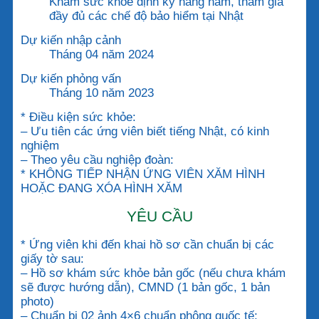
Khám sức khỏe định kỳ hàng năm, tham gia
đầy đủ các chế độ bảo hiểm tại Nhật
Dự kiến nhập cảnh
Tháng 04 năm 2024
Dự kiến phỏng vấn
Tháng 10 năm 2023
* Điều kiện sức khỏe:
– Ưu tiên các ứng viên biết tiếng Nhật, có kinh
nghiệm
– Theo yêu cầu nghiệp đoàn:
* KHÔNG TIẾP NHẬN ỨNG VIÊN XĂM HÌNH
HOẶC ĐANG XÓA HÌNH XĂM
YÊU CẦU
* Ứng viên khi đến khai hồ sơ cần chuẩn bị các
giấy tờ sau:
– Hồ sơ khám sức khỏe bản gốc (nếu chưa khám
sẽ được hướng dẫn), CMND (1 bản gốc, 1 bản
photo)
– Chuẩn bị 02 ảnh 4×6 chuẩn phông quốc tế: