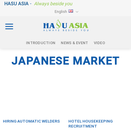
Skip
HASU ASIA
-
Always beside you
to
English
content
INTRODUCTION
NEWS & EVENT
VIDEO
JAPANESE MARKET
HIRING AUTOMATIC WELDERS
HOTEL HOUSEKEEPING
RECRUITMENT