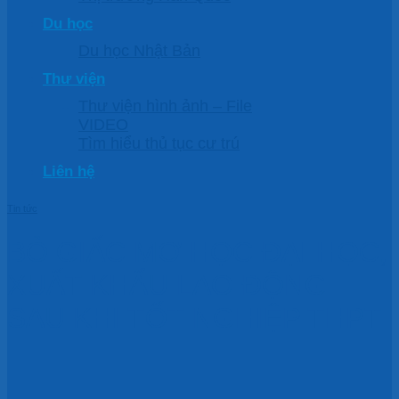
Du học
Du học Nhật Bản
Thư viện
Thư viện hình ảnh – File
VIDEO
Tìm hiểu thủ tục cư trú
Liên hệ
Tin tức
BỎ GIẤC MƠ HỌC ĐẠI HỌC,
XUẤT KHẨU LAO ĐỘNG
SAU KHI TỐT NGHIỆP THPT