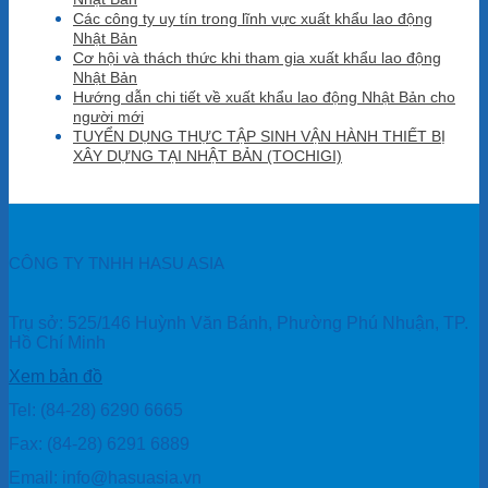
Các công ty uy tín trong lĩnh vực xuất khẩu lao động
Nhật Bản
Cơ hội và thách thức khi tham gia xuất khẩu lao động
Nhật Bản
Hướng dẫn chi tiết về xuất khẩu lao động Nhật Bản cho
người mới
TUYỂN DỤNG THỰC TẬP SINH VẬN HÀNH THIẾT BỊ
XÂY DỰNG TẠI NHẬT BẢN (TOCHIGI)
CÔNG TY TNHH HASU ASIA
Trụ sở: 525/146 Huỳnh Văn Bánh, Phường Phú Nhuận, TP.
Hồ Chí Minh
Xem bản đồ
Tel: (84-28) 6290 6665
Fax: (84-28) 6291 6889
Email: info@hasuasia.vn