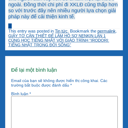
ngoài. Đồng thời chi phí đi XKLĐ cũng thấp hơn
so với trước đây nên nhiều người lựa chọn giải
pháp này để cải thiện kinh tế.
This entry was posted in
Tin tức
. Bookmark the
permalink
.
GIẤY TỜ CẦN THIẾT ĐỂ LÀM HỒ SƠ NENKIN LẦN 1
CÙNG HỌC TIẾNG NHẬT VỚI GIÁO TRÌNH “IRODORI:
TIẾNG NHẬT TRONG ĐỜI SỐNG”
Để lại một bình luận
Email của bạn sẽ không được hiển thị công khai.
Các
trường bắt buộc được đánh dấu
*
Bình luận
*