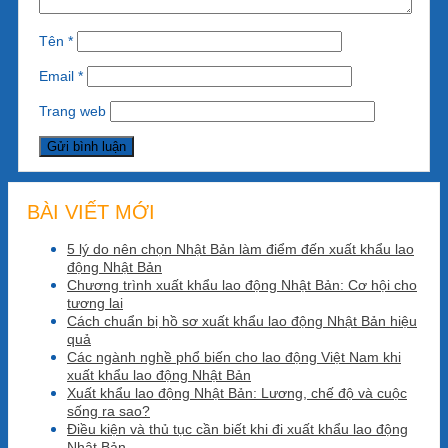
Tên
*
Email
*
Trang web
BÀI VIẾT MỚI
5 lý do nên chọn Nhật Bản làm điểm đến xuất khẩu lao
động Nhật Bản
Chương trình xuất khẩu lao động Nhật Bản: Cơ hội cho
tương lai
Cách chuẩn bị hồ sơ xuất khẩu lao động Nhật Bản hiệu
quả
Các ngành nghề phổ biến cho lao động Việt Nam khi
xuất khẩu lao động Nhật Bản
Xuất khẩu lao động Nhật Bản: Lương, chế độ và cuộc
sống ra sao?
Điều kiện và thủ tục cần biết khi đi xuất khẩu lao động
Nhật Bản