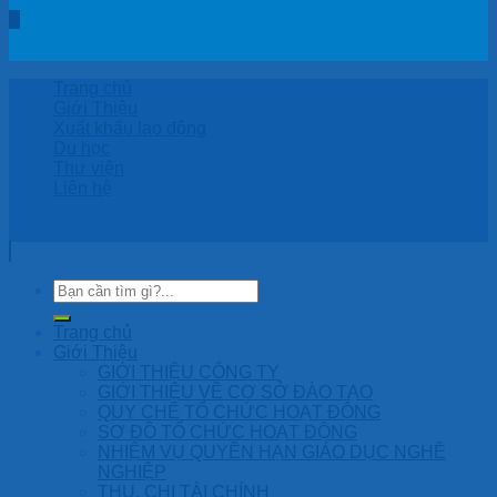
Trang chủ
Giới Thiệu
Xuất khẩu lao động
Du học
Thư viện
Liên hệ
Copyright 2026 © by HASU ASIA Co., LTD
Trang chủ
Giới Thiệu
GIỚI THIỆU CÔNG TY
GIỚI THIỆU VỀ CƠ SỞ ĐÀO TẠO
QUY CHẾ TỔ CHỨC HOẠT ĐỘNG
SƠ ĐỒ TỔ CHỨC HOẠT ĐỘNG
NHIỆM VỤ QUYỀN HẠN GIÁO DỤC NGHỀ
NGHIỆP
THU, CHI TÀI CHÍNH