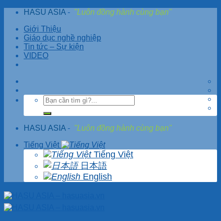
Skip
HASU ASIA
-
"Luôn đồng hành cùng bạn"
to
Giới Thiệu
content
Giáo dục nghề nghiệp
Tin tức – Sự kiện
VIDEO
HASU ASIA
-
"Luôn đồng hành cùng bạn"
Tiếng Việt
Tiếng Việt
日本語
English