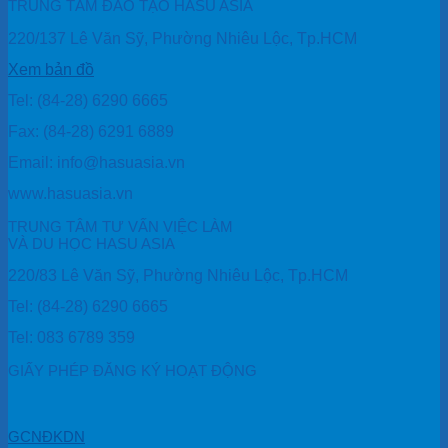
TRUNG TÂM ĐÀO TẠO HASU ASIA
220/137 Lê Văn Sỹ, Phường Nhiêu Lộc, Tp.HCM
Xem bản đồ
Tel: (84-28) 6290 6665
Fax: (84-28) 6291 6889
Email: info@hasuasia.vn
www.hasuasia.vn
TRUNG TÂM TƯ VẤN VIỆC LÀM
VÀ DU HỌC HASU ASIA
220/83 Lê Văn Sỹ, Phường Nhiêu Lộc, Tp.HCM
Tel: (84-28) 6290 6665
Tel: 083 6789 359
GIẤY PHÉP ĐĂNG KÝ HOẠT ĐỘNG
GCNĐKDN