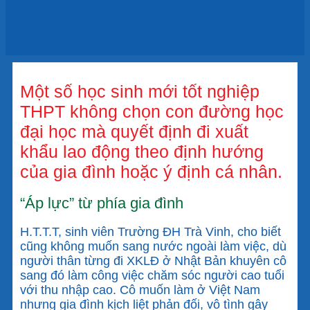
Một số học sinh mới tốt nghiệp
THPT không chọn con đường học
đại học mà quyết định đi xuất
khẩu lao động theo định hướng
của gia đình hoặc ý định cá nhân.
“Áp lực” từ phía gia đình
H.T.T.T, sinh viên Trường ĐH Trà Vinh, cho biết
cũng không muốn sang nước ngoài làm việc, dù
người thân từng đi XKLĐ ở Nhật Bản khuyên cô
sang đó làm công việc chăm sóc người cao tuổi
với thu nhập cao. Cô muốn làm ở Việt Nam
nhưng gia đình kịch liệt phản đối, vô tình gây