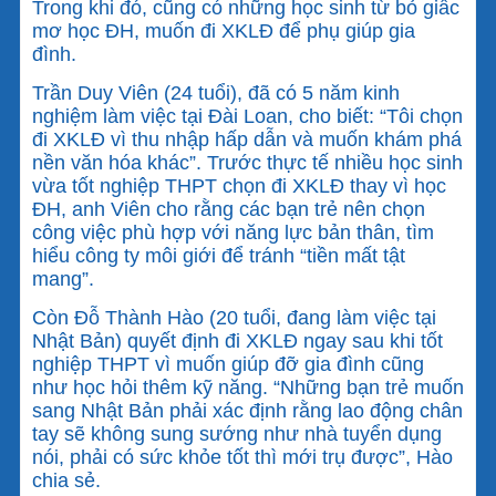
Trong khi đó, cũng có những học sinh từ bỏ giấc
mơ học ĐH, muốn đi XKLĐ để phụ giúp gia
đình.
Trần Duy Viên (24 tuổi), đã có 5 năm kinh
nghiệm làm việc tại Đài Loan, cho biết: “Tôi chọn
đi XKLĐ vì thu nhập hấp dẫn và muốn khám phá
nền văn hóa khác”. Trước thực tế nhiều học sinh
vừa tốt nghiệp THPT chọn đi XKLĐ thay vì học
ĐH, anh Viên cho rằng các bạn trẻ nên chọn
công việc phù hợp với năng lực bản thân, tìm
hiểu công ty môi giới để tránh “tiền mất tật
mang”.
Còn Đỗ Thành Hào (20 tuổi, đang làm việc tại
Nhật Bản) quyết định đi XKLĐ ngay sau khi tốt
nghiệp THPT vì muốn giúp đỡ gia đình cũng
như học hỏi thêm kỹ năng. “Những bạn trẻ muốn
sang Nhật Bản phải xác định rằng lao động chân
tay sẽ không sung sướng như nhà tuyển dụng
nói, phải có sức khỏe tốt thì mới trụ được”, Hào
chia sẻ.