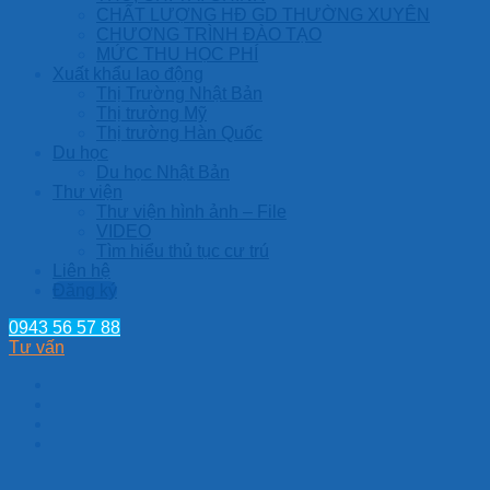
CHẤT LƯỢNG HĐ GD THƯỜNG XUYÊN
CHƯƠNG TRÌNH ĐÀO TẠO
MỨC THU HỌC PHÍ
Xuất khẩu lao động
Thị Trường Nhật Bản
Thị trường Mỹ
Thị trường Hàn Quốc
Du học
Du học Nhật Bản
Thư viện
Thư viện hình ảnh – File
VIDEO
Tìm hiểu thủ tục cư trú
Liên hệ
Đăng ký
0943 56 57 88
Tư vấn