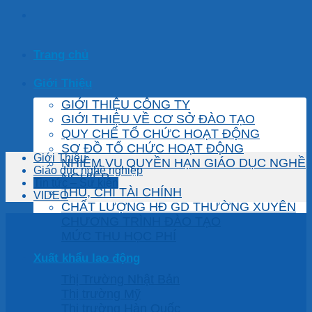
Trang chủ
Giới Thiệu
GIỚI THIỆU CÔNG TY
GIỚI THIỆU VỀ CƠ SỞ ĐÀO TẠO
QUY CHẾ TỔ CHỨC HOẠT ĐỘNG
SƠ ĐỒ TỔ CHỨC HOẠT ĐỘNG
Giới Thiệu
NHIỆM VỤ QUYỀN HẠN GIÁO DỤC NGHỀ
Giáo dục nghề nghiệp
NGHIỆP
Tin tức – Sự kiện
THU, CHI TÀI CHÍNH
VIDEO
CHẤT LƯỢNG HĐ GD THƯỜNG XUYÊN
CHƯƠNG TRÌNH ĐÀO TẠO
MỨC THU HỌC PHÍ
Xuất khẩu lao động
Thị Trường Nhật Bản
Thị trường Mỹ
Thị trường Hàn Quốc