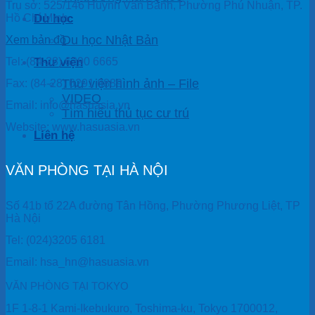
Trụ sở: 525/146 Huỳnh Văn Bánh, Phường Phú Nhuận, TP.
Du học
Hồ Chí Minh
Du học Nhật Bản
Xem bản đồ
Thư viện
Tel: (84-28) 6290 6665
Thư viện hình ảnh – File
Fax: (84-28) 6291 6889
VIDEO
Email: info@hasuasia.vn
Tìm hiểu thủ tục cư trú
Website: www.hasuasia.vn
Liên hệ
VĂN PHÒNG TẠI HÀ NỘI
Số 41b tổ 22A đường Tân Hồng, Phường Phương Liệt, TP
Hà Nội
Tel: (024)3205 6181
Email: hsa_hn@hasuasia.vn
VĂN PHÒNG TẠI TOKYO
1F 1-8-1 Kami-Ikebukuro, Toshima-ku, Tokyo 1700012,