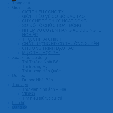
Trang chủ
Giới Thiệu
GIỚI THIỆU CÔNG TY
GIỚI THIỆU VỀ CƠ SỞ ĐÀO TẠO
QUY CHẾ TỔ CHỨC HOẠT ĐỘNG
SƠ ĐỒ TỔ CHỨC HOẠT ĐỘNG
NHIỆM VỤ QUYỀN HẠN GIÁO DỤC NGHỀ
NGHIỆP
THU, CHI TÀI CHÍNH
CHẤT LƯỢNG HĐ GD THƯỜNG XUYÊN
CHƯƠNG TRÌNH ĐÀO TẠO
MỨC THU HỌC PHÍ
Xuất khẩu lao động
Thị Trường Nhật Bản
Thị trường Mỹ
Thị trường Hàn Quốc
Du học
Du học Nhật Bản
Thư viện
Thư viện hình ảnh – File
VIDEO
Tìm hiểu thủ tục cư trú
Liên hệ
Đăng ký