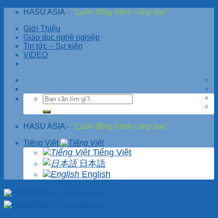
Skip
HASU ASIA
-
"Luôn đồng hành cùng bạn"
to
Giới Thiệu
content
Giáo dục nghề nghiệp
Tin tức – Sự kiện
VIDEO
HASU ASIA
-
"Luôn đồng hành cùng bạn"
Tiếng Việt
Tiếng Việt
日本語
English