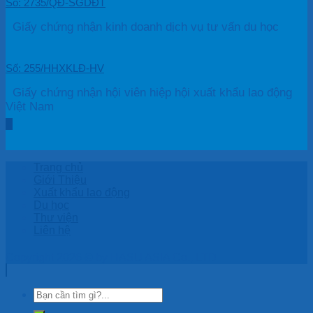
Số: 2735/QĐ-SGDĐT
Giấy chứng nhận kinh doanh dịch vụ tư vấn du học
Số: 255/HHXKLĐ-HV
Giấy chứng nhận hội viên hiệp hội xuất khẩu lao động
Việt Nam
Trang chủ
Giới Thiệu
Xuất khẩu lao động
Du học
Thư viện
Liên hệ
Copyright 2026 © by HASU ASIA Co., LTD