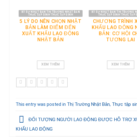
KỸ SƯ NHẬT BẢN THỊ TRƯỜNG NHẬT BẢN
KỸ SƯ NHẬT BẢN THỊ TRƯỜNG 
THỰC TẬP SINH THỰC TẬP SINH
THỰC TẬP SINH THỰC TẬP 
5 LÝ DO NÊN CHỌN NHẬT
CHƯƠNG TRÌNH 
BẢN LÀM ĐIỂM ĐẾN
KHẨU LAO ĐỘNG 
XUẤT KHẨU LAO ĐỘNG
BẢN: CƠ HỘI C
NHẬT BẢN
TƯƠNG LAI
XEM THÊM
XEM THÊM
This entry was posted in
Thị Trường Nhật Bản
,
Thực tập si
ĐỐI TƯỢNG NGƯỜI LAO ĐỘNG ĐƯỢC HỖ TRỢ X
KHẨU LAO ĐỘNG