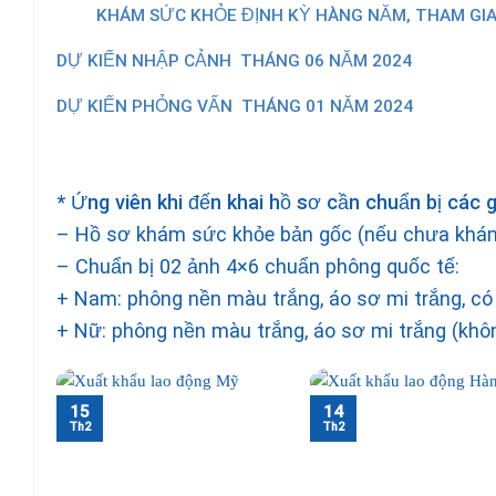
KHÁM SỨC KHỎE ĐỊNH KỲ HÀNG NĂM, THAM GIA Đ
DỰ KIẾN NHẬP CẢNH
THÁNG 06 NĂM 2024
DỰ KIẾN PHỎNG VẤN
THÁNG 01 NĂM 2024
* Ứng viên khi đến khai hồ sơ cần chuẩn bị các g
– Hồ sơ khám sức khỏe bản gốc (nếu chưa khám
– Chuẩn bị 02 ảnh 4×6 chuẩn phông quốc tế:
+ Nam: phông nền màu trắng, áo sơ mi trắng, có 
+ Nữ: phông nền màu trắng, áo sơ mi trắng (khôn
15
14
Th2
Th2