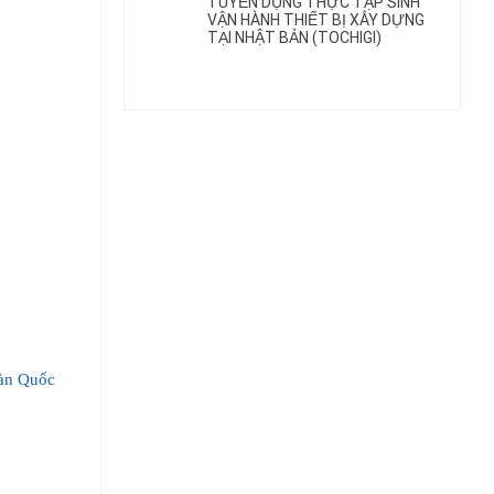
TUYỂN DỤNG THỰC TẬP SINH
VẬN HÀNH THIẾT BỊ XÂY DỰNG
TẠI NHẬT BẢN (TOCHIGI)
13
12
Th2
Th2