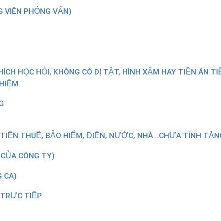
G VIÊN PHỎNG VẤN)
ÍCH HỌC HỎI, KHÔNG CÓ DỊ TẬT, HÌNH XĂM HAY TIỀN ÁN TI
HIỆM.
G
 TIỀN THUẾ, BẢO HIỂM, ĐIỆN, NƯỚC, NHÀ ..CHƯA TÍNH TĂN
 CỦA CÔNG TY)
G CA)
 TRỰC TIẾP