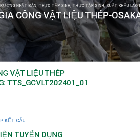
TRƯỜNG NHẬT BẢN
,
THỰC TẬP SINH
,
THỰC TẬP SINH
,
XUẤT KHẨU LAO
GIA CÔNG VẬT LIỆU THÉP-OSAK
NG VẬT LIỆU THÉP
: TTS_GCVLT202401_01
ÉP KẾT CẤU
KIỆN TUYỂN DỤNG