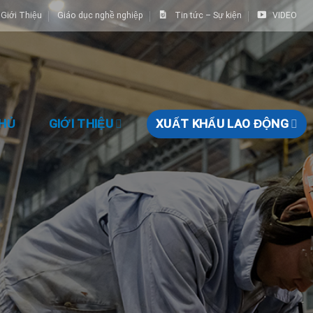
Giới Thiệu
Giáo dục nghề nghiệp
Tin tức – Sự kiện
VIDEO
HỦ
GIỚI THIỆU
XUẤT KHẨU LAO ĐỘNG