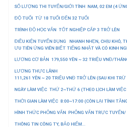
SỐ LƯỢNG THI TUYỂN/GIỚI TÍNH
NAM, 02 EM (4 ỨN
ĐỘ TUỔI
TỪ 18 TUỔI ĐẾN 32 TUỔI
TRÌNH ĐỘ HỌC VẤN
TỐT NGHIỆP CẤP 3 TRỞ LÊN
ĐIỀU KIỆN TUYỂN DỤNG
NHANH NHẸN, CHỊU KHÓ, TH
ƯU TIÊN ỨNG VIÊN BIẾT TIẾNG NHẬT VÀ CÓ KINH NG
LƯƠNG CƠ BẢN
179,550 YÊN ~ 32 TRIỆU VNĐ/THÁN
LƯƠNG THỰC LÃNH
111,261 YÊN ~ 20 TRIỆU VNĐ TRỞ LÊN (SAU KHI TRỪ
NGÀY LÀM VIỆC
THỨ 2~THỨ 6 (THEO LỊCH LÀM VIỆC
THỜI GIAN LÀM VIỆC
8:00~17:00 (CÒN LẠI TÍNH TĂN
HÌNH THỨC PHỎNG VẤN
PHỎNG VẤN TRỰC TUYẾN/
THÔNG TIN CÔNG TY, BẢO HIỂM…