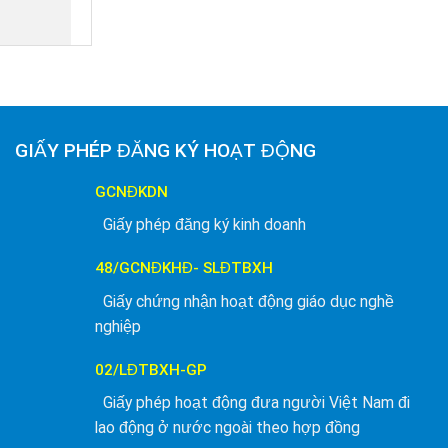
GIẤY PHÉP ĐĂNG KÝ HOẠT ĐỘNG
GCNĐKDN
Giấy phép đăng ký kinh doanh
48/GCNĐKHĐ- SLĐTBXH
Giấy chứng nhận hoạt động giáo dục nghề
nghiệp
02/LĐTBXH-GP
Giấy phép hoạt động đưa người Việt Nam đi
lao động ở nước ngoài theo hợp đồng