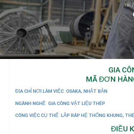
THỊ 
GIA CÔ
MÃ ĐƠN HÀNG
ĐỊA CHỈ NƠI LÀM VIỆC
OSAKA, NHẬT BẢN
NGÀNH NGHỀ
GIA CÔNG VẬT LIỆU THÉP
CÔNG VIỆC CỤ THỂ
LẮP RÁP HỆ THỐNG KHUNG, TH
ĐIỀU 