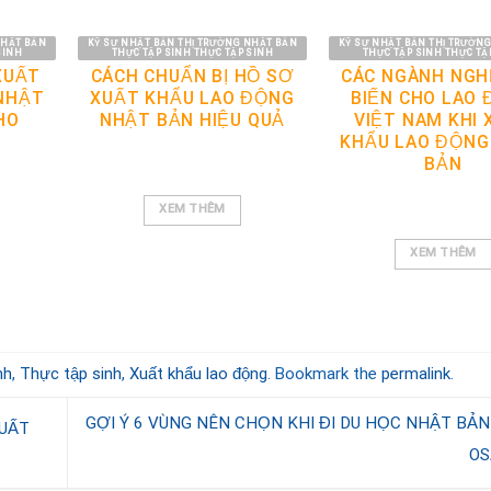
NHẬT BẢN
KỸ SƯ NHẬT BẢN THỊ TRƯỜNG NHẬT BẢN
KỸ SƯ NHẬT BẢN THỊ TRƯỜN
SINH
THỰC TẬP SINH THỰC TẬP SINH
THỰC TẬP SINH THỰC TẬ
XUẤT
CÁCH CHUẨN BỊ HỒ SƠ
CÁC NGÀNH NGH
NHẬT
XUẤT KHẨU LAO ĐỘNG
BIẾN CHO LAO
HO
NHẬT BẢN HIỆU QUẢ
VIỆT NAM KHI 
KHẨU LAO ĐỘNG
BẢN
XEM THÊM
XEM THÊM
nh
,
Thực tập sinh
,
Xuất khẩu lao động
. Bookmark the
permalink
.
GỢI Ý 6 VÙNG NÊN CHỌN KHI ĐI DU HỌC NHẬT BẢN 
UẤT
O