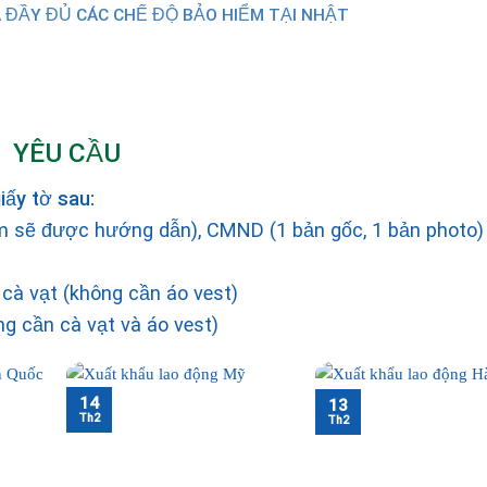
ẦY ĐỦ CÁC CHẾ ĐỘ BẢO HIỂM TẠI NHẬT
YÊU CẦU
iấy tờ sau:
 sẽ được hướng dẫn), CMND (1 bản gốc, 1 bản photo)
cà vạt (không cần áo vest)
g cần cà vạt và áo vest)
14
13
Th2
Th2