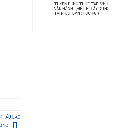
TUYỂN DỤNG THỰC TẬP SINH
VẬN HÀNH THIẾT BỊ XÂY DỰNG
TẠI NHẬT BẢN (TOCHIGI)
THỰC TẬP SINH
 KHẨU LAO
ỘNG