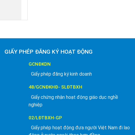
GIẤY PHÉP ĐĂNG KÝ HOẠT ĐỘNG
GCNĐKDN
Giấy phép đăng ký kinh doanh
48/GCNĐKHĐ- SLĐTBXH
Giấy chứng nhận hoạt động giáo dục nghề
nghiệp
02/LĐTBXH-GP
Giấy phép hoạt động đưa người Việt Nam đi lao