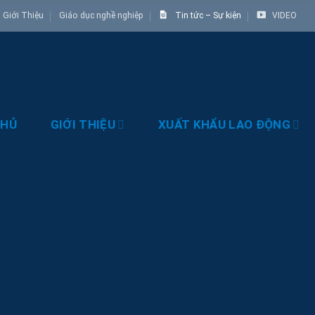
Giới Thiệu
Giáo dục nghề nghiệp
Tin tức – Sự kiện
VIDEO
CHỦ
GIỚI THIỆU
XUẤT KHẨU LAO ĐỘNG