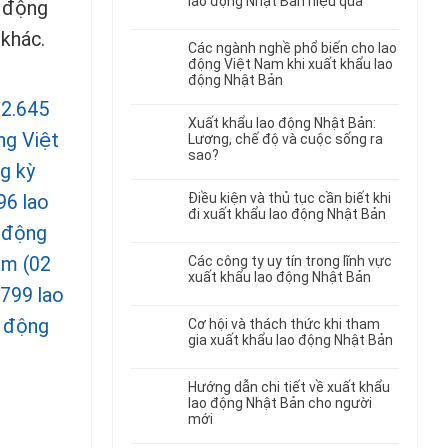
lao động Nhật Bản hiệu quả
o động
 khác.
Các ngành nghề phổ biến cho lao
động Việt Nam khi xuất khẩu lao
động Nhật Bản
32.645
Xuất khẩu lao động Nhật Bản:
ng Việt
Lương, chế độ và cuộc sống ra
sao?
g kỳ
Điều kiện và thủ tục cần biết khi
96 lao
đi xuất khẩu lao động Nhật Bản
o động
Các công ty uy tín trong lĩnh vực
am (02
xuất khẩu lao động Nhật Bản
 799 lao
o động
Cơ hội và thách thức khi tham
gia xuất khẩu lao động Nhật Bản
Hướng dẫn chi tiết về xuất khẩu
lao động Nhật Bản cho người
mới