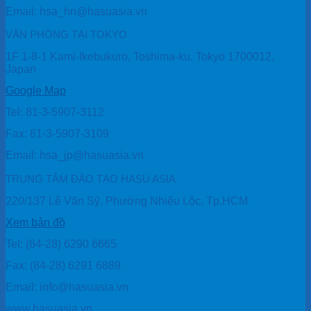
Email: hsa_hn@hasuasia.vn
VĂN PHÒNG TẠI TOKYO
1F 1-8-1 Kami-Ikebukuro, Toshima-ku, Tokyo 1700012,
Japan
Google Map
Tel: 81-3-5907-3112
Fax: 81-3-5907-3109
Email: hsa_jp@hasuasia.vn
TRUNG TÂM ĐÀO TẠO HASU ASIA
220/137 Lê Văn Sỹ, Phường Nhiêu Lộc, Tp.HCM
Xem bản đồ
Tel: (84-28) 6290 6665
Fax: (84-28) 6291 6889
Email: info@hasuasia.vn
www.hasuasia.vn