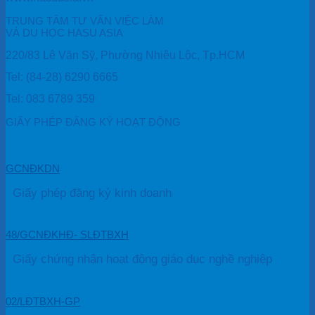
TRUNG TÂM TƯ VẤN VIỆC LÀM
VÀ DU HỌC HASU ASIA
220/83 Lê Văn Sỹ, Phường Nhiêu Lộc, Tp.HCM
Tel: (84-28) 6290 6665
Tel: 083 6789 359
GIẤY PHÉP ĐĂNG KÝ HOẠT ĐỘNG
GCNĐKDN
Giấy phép đăng ký kinh doanh
48/GCNĐKHĐ- SLĐTBXH
Giấy chứng nhận hoạt động giáo dục nghề nghiệp
02/LĐTBXH-GP