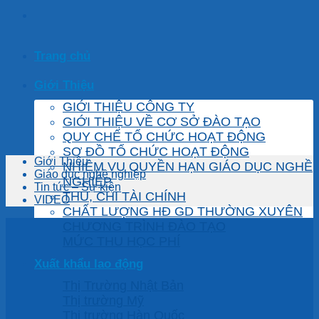
Trang chủ
Giới Thiệu
GIỚI THIỆU CÔNG TY
GIỚI THIỆU VỀ CƠ SỞ ĐÀO TẠO
QUY CHẾ TỔ CHỨC HOẠT ĐỘNG
SƠ ĐỒ TỔ CHỨC HOẠT ĐỘNG
Giới Thiệu
NHIỆM VỤ QUYỀN HẠN GIÁO DỤC NGHỀ
Giáo dục nghề nghiệp
NGHIỆP
Tin tức – Sự kiện
THU, CHI TÀI CHÍNH
VIDEO
CHẤT LƯỢNG HĐ GD THƯỜNG XUYÊN
CHƯƠNG TRÌNH ĐÀO TẠO
MỨC THU HỌC PHÍ
Xuất khẩu lao động
Thị Trường Nhật Bản
Thị trường Mỹ
Thị trường Hàn Quốc