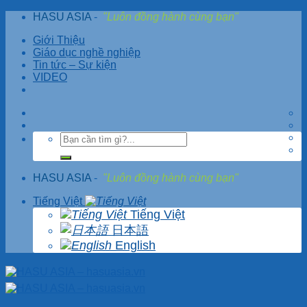
Skip
HASU ASIA
-
"Luôn đồng hành cùng bạn"
to
Giới Thiệu
content
Giáo dục nghề nghiệp
Tin tức – Sự kiện
VIDEO
HASU ASIA
-
"Luôn đồng hành cùng bạn"
Tiếng Việt
Tiếng Việt
日本語
English