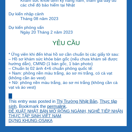
Khám sức khỏe định kỳ hàng năm, tham gia đầy đủ
các chế độ bảo hiểm tại Nhật
Dự kiến nhập cảnh
Tháng 08 năm 2023
Dự kiến phỏng vấn
Ngày 20 Tháng 2 năm 2023
YÊU CẦU
* Ứng viên khi đến khai hồ sơ cần chuẩn bị các giấy tờ sau:
– Hồ sơ khám sức khỏe bản gốc (nếu chưa khám sẽ được
hướng dẫn), CMND (1 bản gốc, 1 bản photo)
– Chuẩn bị 02 ảnh 4×6 chuẩn phông quốc tế:
+ Nam: phông nền màu trắng, áo sơ mi trắng, có cà vạt
(không cần áo vest)
+ Nữ: phông nền màu trắng, áo sơ mi trắng (không cần cà
vạt và áo vest)
This entry was posted in
Thị Trường Nhật Bản
,
Thực tập
sinh
. Bookmark the
permalink
.
ĐỀ XUẤT NHẬT BẢN MỞ RỘNG NGÀNH, NGHỀ TIẾP NHẬN
THỰC TẬP SINH VIỆT NAM
DỰNG KHUNG-OSAKA