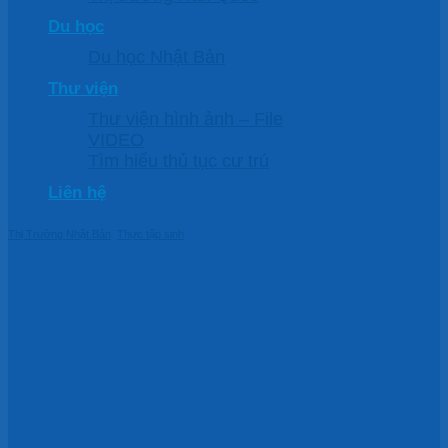
Du học
Du học Nhật Bản
Thư viện
Thư viện hình ảnh – File
VIDEO
Tìm hiểu thủ tục cư trú
Liên hệ
Thị Trường Nhật Bản
,
Thực tập sinh
VỆ SINH KHÁCH SẠN