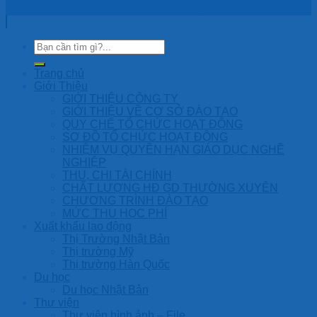
Copyright 2026 © by HASU ASIA Co., LTD
Trang chủ
Giới Thiệu
GIỚI THIỆU CÔNG TY
GIỚI THIỆU VỀ CƠ SỞ ĐÀO TẠO
QUY CHẾ TỔ CHỨC HOẠT ĐỘNG
SƠ ĐỒ TỔ CHỨC HOẠT ĐỘNG
NHIỆM VỤ QUYỀN HẠN GIÁO DỤC NGHỀ
NGHIỆP
THU, CHI TÀI CHÍNH
CHẤT LƯỢNG HĐ GD THƯỜNG XUYÊN
CHƯƠNG TRÌNH ĐÀO TẠO
MỨC THU HỌC PHÍ
Xuất khẩu lao động
Thị Trường Nhật Bản
Thị trường Mỹ
Thị trường Hàn Quốc
Du học
Du học Nhật Bản
Thư viện
Thư viện hình ảnh – File