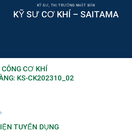
KỸ SƯ
,
THỊ TRƯỜNG NHẬT BẢN
KỸ SƯ CƠ KHÍ – SAITAMA
A CÔNG CƠ KHÍ
NG: KS-CK202310_02
P
KIỆN TUYỂN DỤNG