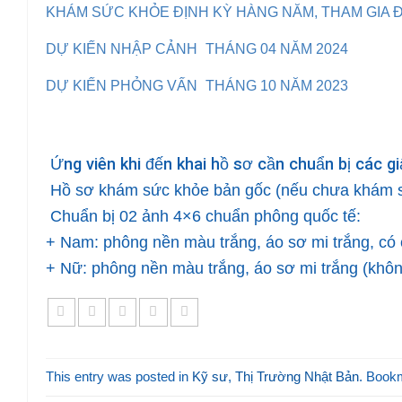
KHÁM SỨC KHỎE ĐỊNH KỲ HÀNG NĂM, THAM GIA Đ
DỰ KIẾN NHẬP CẢNH
THÁNG 04 NĂM 2024
DỰ KIẾN PHỎNG VẤN
THÁNG 10 NĂM 2023
Ứng viên khi đến khai hồ sơ cần chuẩn bị các gi
Hồ sơ khám sức khỏe bản gốc (nếu chưa khám s
Chuẩn bị 02 ảnh 4×6 chuẩn phông quốc tế:
+ Nam: phông nền màu trắng, áo sơ mi trắng, có 
+ Nữ: phông nền màu trắng, áo sơ mi trắng (khôn
This entry was posted in
Kỹ sư
,
Thị Trường Nhật Bản
. Book