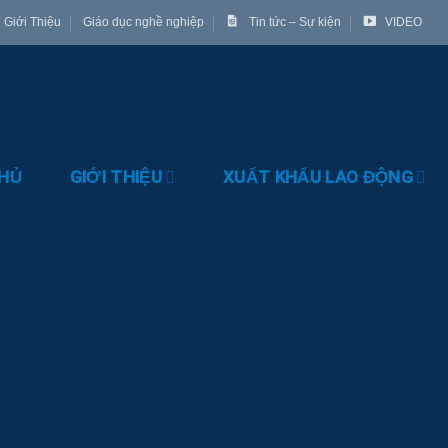
Giới Thiệu
Giáo dục nghề nghiệp
Tin tức – Sự kiện
VIDEO
HỦ
GIỚI THIỆU
XUẤT KHẨU LAO ĐỘNG