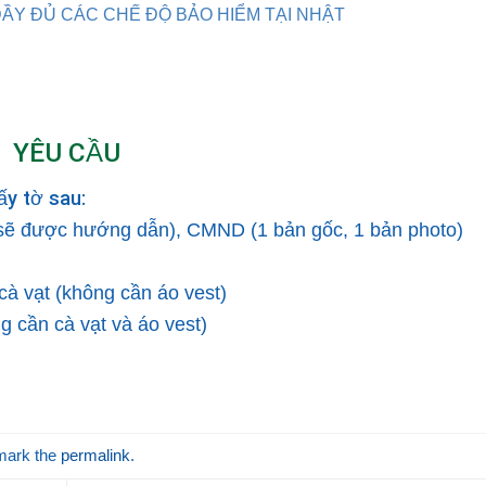
ẦY ĐỦ CÁC CHẾ ĐỘ BẢO HIỂM TẠI NHẬT
YÊU CẦU
ấy tờ sau:
ẽ được hướng dẫn), CMND (1 bản gốc, 1 bản photo)
cà vạt (không cần áo vest)
g cần cà vạt và áo vest)
mark the
permalink
.