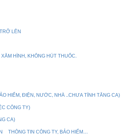
 TRỞ LÊN
 XĂM HÌNH, KHÔNG HÚT THUỐC.
BẢO HIỂM, ĐIỆN, NƯỚC, NHÀ ..CHƯA TÍNH TĂNG CA)
IỆC CÔNG TY)
NG CA)
N
THÔNG TIN CÔNG TY, BẢO HIỂM…