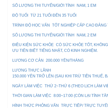
SỐ LƯỢNG THI TUYỂN/GIỚI TÍNH
NAM, 1 EM
ĐỘ TUỔI
TỪ 21 TUỔI ĐẾN 35 TUỔI
TRÌNH ĐỘ HỌC VẤN
TỐT NGHIỆP CẤP CAO ĐẲNG
SỐ LƯỢNG THI TUYỂN/GIỚI TÍNH
NAM, 2 EM
ĐIỀU KIỆN SỨC KHỎE
CÓ SỨC KHỎE TỐT, KHÔNG
ƯU TIÊN BIẾT TIẾNG NHẬT, CÓ KINH NGHIỆM.
LƯƠNG CƠ CẢN
200.000 YÊN/THÁNG
LƯƠNG THỰC LÃNH
150.000 YÊN TRỞ LÊN (SAU KHI TRỪ TIỀN THUẾ, 
NGÀY LÀM VIỆC
THỨ 2~THỨ 6 (THEO LỊCH LÀM V
THỜI GIAN LÀM VIỆC
8:00~17:00 (CÒN LẠI TÍNH TĂ
HÌNH THỨC PHỎNG VẤN
TRỰC TIẾP/ TRỰC TUYẾ