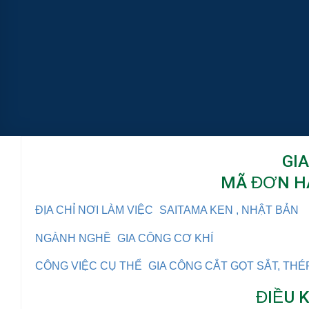
GI
MÃ ĐƠN HÀ
ĐỊA CHỈ NƠI LÀM VIỆC
SAITAMA KEN , NHẬT BẢN
NGÀNH NGHỀ
GIA CÔNG CƠ KHÍ
CÔNG VIỆC CỤ THỂ
GIA CÔNG CẮT GỌT SẮT, THÉ
ĐIỀU 