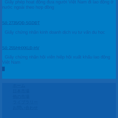
Giấy phép hoạt động đưa người Việt Nam đi lao động ở
nước ngoài theo hợp đồng
Số: 2735/QĐ-SGDĐT
Giấy chứng nhận kinh doanh dịch vụ tư vấn du học
Số: 255/HHXKLĐ-HV
Giấy chứng nhận hội viên hiệp hội xuất khẩu lao động
Việt Nam
ホーム
日本市場
他の市場
ライブラリー
お問い合わせ