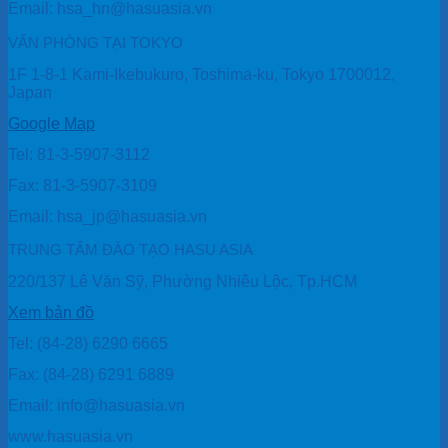
Email: hsa_hn@hasuasia.vn
VĂN PHÒNG TẠI TOKYO
1F 1-8-1 Kami-Ikebukuro, Toshima-ku, Tokyo 1700012,
Japan
Google Map
Tel: 81-3-5907-3112
Fax: 81-3-5907-3109
Email: hsa_jp@hasuasia.vn
TRUNG TÂM ĐÀO TẠO HASU ASIA
220/137 Lê Văn Sỹ, Phường Nhiêu Lộc, Tp.HCM
Xem bản đồ
Tel: (84-28) 6290 6665
Fax: (84-28) 6291 6889
Email: info@hasuasia.vn
www.hasuasia.vn