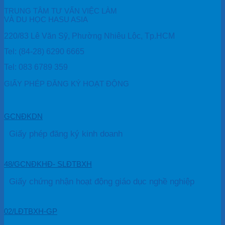
TRUNG TÂM TƯ VẤN VIỆC LÀM
VÀ DU HỌC HASU ASIA
220/83 Lê Văn Sỹ, Phường Nhiêu Lộc, Tp.HCM
Tel: (84-28) 6290 6665
Tel: 083 6789 359
GIẤY PHÉP ĐĂNG KÝ HOẠT ĐỘNG
GCNĐKDN
Giấy phép đăng ký kinh doanh
48/GCNĐKHĐ- SLĐTBXH
Giấy chứng nhận hoạt động giáo dục nghề nghiệp
02/LĐTBXH-GP