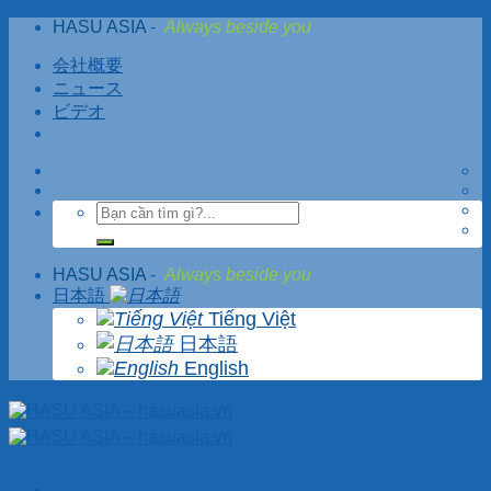
Skip
HASU ASIA
-
Always beside you
to
content
会社概要
ニュース
ビデオ
HASU ASIA
-
Always beside you
日本語
Tiếng Việt
日本語
English