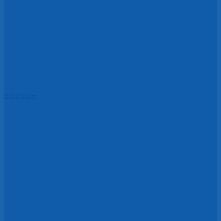
ライブラリー
XKLĐ.Hasu Asia_hoạt động
tuyển dụng ở Tĩnh Vĩnh Long