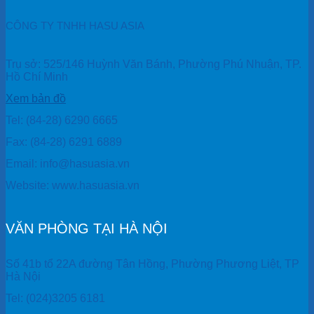
CÔNG TY TNHH HASU ASIA
Trụ sở: 525/146 Huỳnh Văn Bánh, Phường Phú Nhuận, TP.
Hồ Chí Minh
Xem bản đồ
Tel: (84-28) 6290 6665
Fax: (84-28) 6291 6889
Email: info@hasuasia.vn
Website: www.hasuasia.vn
VĂN PHÒNG TẠI HÀ NỘI
Số 41b tổ 22A đường Tân Hồng, Phường Phương Liệt, TP
Hà Nội
Tel: (024)3205 6181