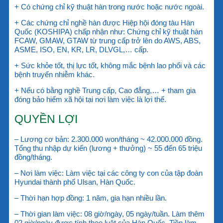
+ Có chứng chỉ kỹ thuật hàn trong nước hoặc nước ngoài.
+ Các chứng chỉ nghề hàn được Hiệp hội đóng tàu Hàn
Quốc (KOSHIPA) chấp nhận như: Chứng chỉ kỹ thuật hàn
FCAW, GMAW, GTAW từ trung cấp trở lên do AWS, ABS,
ASME, ISO, EN, KR, LR, DLVGL,… cấp.
+ Sức khỏe tốt, thị lực tốt, không mắc bệnh lao phổi và các
bệnh truyển nhiễm khác.
+ Nếu có bằng nghề Trung cấp, Cao đẳng,… + tham gia
đóng bảo hiểm xã hội tại nơi làm việc là lợi thế.
QUYỀN LỢI
– Lương cơ bản: 2.300.000 won/tháng ~ 42.000.000 đồng.
Tổng thu nhập dự kiến (lương + thưởng) ~ 55 đến 65 triệu
đồng/tháng.
– Nơi làm việc: Làm việc tại các công ty con của tập đoàn
Hyundai thành phố Ulsan, Hàn Quốc.
– Thời hạn hợp đồng: 1 năm, gia hạn nhiều lần.
– Thời gian làm việc: 08 giờ/ngày, 05 ngày/tuần. Làm thêm
02 giờ/ngày được tính theo luật của Hàn Quốc. Tiền làm