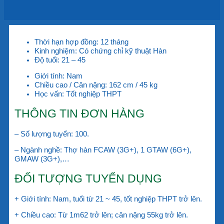
Thời hạn hợp đồng:
12 tháng
Kinh nghiệm:
Có chứng chỉ kỹ thuật Hàn
Độ tuổi:
21 – 45
Giới tính:
Nam
Chiều cao / Cân nặng:
162 cm / 45 kg
Học vấn:
Tốt nghiệp THPT
THÔNG TIN ĐƠN HÀNG
– Số lượng tuyển: 100.
– Ngành nghề: Thợ hàn FCAW (3G+), 1 GTAW (6G+),
GMAW (3G+),…
ĐỐI TƯỢNG TUYỂN DỤNG
+ Giới tính: Nam, tuổi từ 21 ~ 45, tốt nghiệp THPT trở lên.
+ Chiều cao: Từ 1m62 trở lên; cân nặng 55kg trở lên.