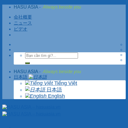
Skip
HASU ASIA
-
Always beside you
to
content
会社概要
ニュース
ビデオ
HASU ASIA
-
Always beside you
日本語
Tiếng Việt
日本語
English