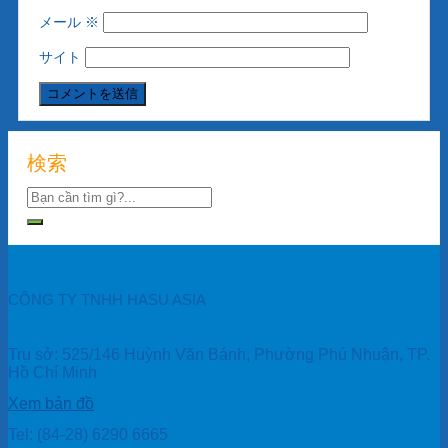
メール
※
サイト
検索
CÔNG TY TNHH HASU ASIA
Trụ sở: 525/146 Huỳnh Văn Bánh, Phường Phú Nhuận, TP.
Hồ Chí Minh
Xem bản đồ
Tel: (84-28) 6290 6665