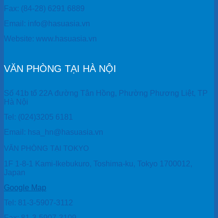
Fax: (84-28) 6291 6889
Email: info@hasuasia.vn
Website: www.hasuasia.vn
VĂN PHÒNG TẠI HÀ NỘI
Số 41b tổ 22A đường Tân Hồng, Phường Phương Liệt, TP
Hà Nội
Tel: (024)3205 6181
Email: hsa_hn@hasuasia.vn
VĂN PHÒNG TẠI TOKYO
1F 1-8-1 Kami-Ikebukuro, Toshima-ku, Tokyo 1700012,
Japan
Google Map
Tel: 81-3-5907-3112
Fax: 81-3-5907-3109