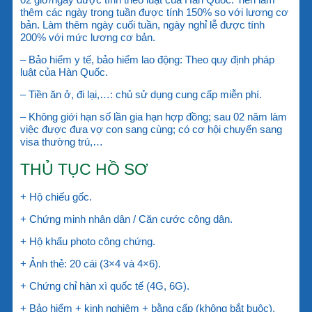
thêm các ngày trong tuần được tính 150% so với lương cơ
bản. Làm thêm ngày cuối tuần, ngày nghỉ lễ được tính
200% với mức lương cơ bản.
– Bảo hiểm y tế, bảo hiểm lao động: Theo quy định pháp
luật của Hàn Quốc.
– Tiền ăn ở, đi lại,…: chủ sử dụng cung cấp miễn phí.
– Không giới hạn số lần gia hạn hợp đồng; sau 02 năm làm
việc được đưa vợ con sang cùng; có cơ hội chuyển sang
visa thường trú,…
THỦ TỤC HỒ SƠ
+ Hộ chiếu gốc.
+ Chứng minh nhân dân / Căn cước công dân.
+ Hộ khẩu photo công chứng.
+ Ảnh thẻ: 20 cái (3×4 và 4×6).
+ Chứng chỉ hàn xì quốc tế (4G, 6G).
+ Bảo hiểm + kinh nghiệm + bằng cấp (không bắt buộc).