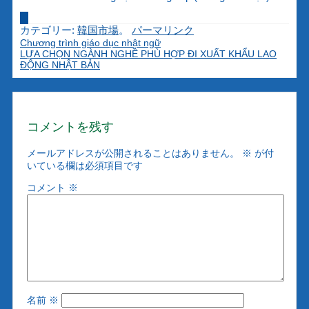
カテゴリー:
韓国市場
。
パーマリンク
Chương trình giáo dục nhật ngữ
LỰA CHỌN NGÀNH NGHỀ PHÙ HỢP ĐI XUẤT KHẨU LAO
ĐỘNG NHẬT BẢN
コメントを残す
メールアドレスが公開されることはありません。
※
が付
いている欄は必須項目です
コメント
※
名前
※