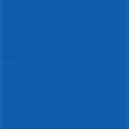
韓国市場
XKLĐ Hàn Quốc, đơn kỹ
thuật hàn, visa E7-3