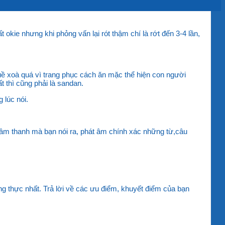
kie nhưng khi phỏng vấn lại rót thậm chí là rớt đến 3-4 lần,
xuề xoà quá vì trang phục cách ăn mặc thể hiện con người
t thì cũng phải là sandan.
 lúc nói.
i âm thanh mà bạn nói ra, phát âm chính xác những từ,câu
ung thực nhất. Trả lời về các ưu điểm, khuyết điểm của bạn