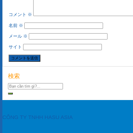
コメント
※
名前
※
メール
※
サイト
検索
CÔNG TY TNHH HASU ASIA