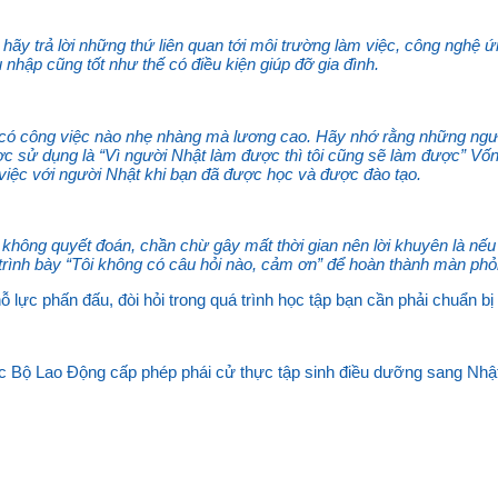
 hãy trả lời những thứ liên quan tới môi trường làm việc, công nghệ
 nhập cũng tốt như thế có điều kiện giúp đỡ gia đình.
 có công việc nào nhẹ nhàng mà lương cao. Hãy nhớ rằng những ngườ
ược sử dụng là “Vì người Nhật làm được thì tôi cũng sẽ làm được” Vốn
 việc với người Nhật khi bạn đã được học và được đào tạo.
 sự không quyết đoán, chần chừ gây mất thời gian nên lời khuyên là nế
 trình bày “Tôi không có câu hỏi nào, cảm ơn” để hoàn thành màn phỏ
nỗ lực phấn đấu, đòi hỏi trong quá trình học tập bạn cần phải chuẩn b
c Bộ Lao Động cấp phép phái cử thực tập sinh điều dưỡng sang Nhậ