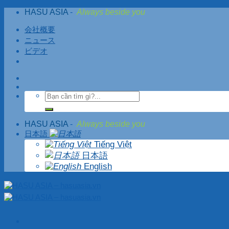
Skip
HASU ASIA
-
Always beside you
to
content
会社概要
ニュース
ビデオ
HASU ASIA
-
Always beside you
日本語
Tiếng Việt
日本語
English