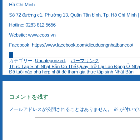
Hồ Chí Minh
Số 72 đường c1, Phường 13, Quận Tân bình, Tp. Hồ Chí Minh |
Hotline: 0283 812 5656
Website: www.ceos.vn
Facebook:
https://www.facebook.com/dieuduongnhatbanceo/
カテゴリー:
Uncategorized
。
パーマリンク
Thực Tập Sinh Nhật Bản Có Thể Quay Trở Lại Lao Động Ở Nhậ
Độ tuổi nào phù hợp nhất để tham gia thực tập sinh Nhật Bản
コメントを残す
メールアドレスが公開されることはありません。
※
が付いて