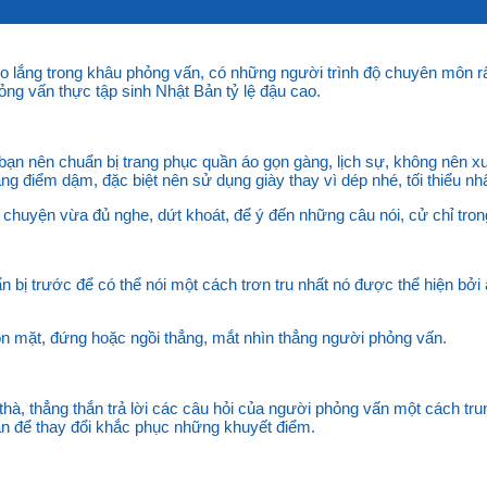
 lắng trong khâu phỏng vấn, có những người trình độ chuyên môn rất o
ỏng vấn thực tập sinh Nhật Bản tỷ lệ đậu cao.
 bạn nên chuẩn bị trang phục quần áo gọn gàng, lịch sự, không nên 
ng điểm dậm, đặc biệt nên sử dụng giày thay vì dép nhé, tối thiểu nhấ
huyện vừa đủ nghe, dứt khoát, để ý đến những câu nói, cử chỉ trong
ẩn bị trước để có thể nói một cách trơn tru nhất nó được thể hiện bở
uôn mặt, đứng hoặc ngồi thẳng, mắt nhìn thẳng người phỏng vấn.
t thà, thẳng thắn trả lời các câu hỏi của người phỏng vấn một cách tr
n để thay đổi khắc phục những khuyết điểm.