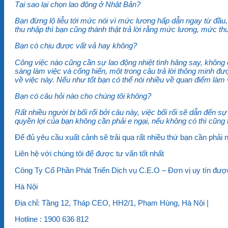
Tại sao lại chọn lao động ở Nhật Bản?
Bạn đừng lộ liễu tới mức nói vì mức lương hấp dẫn ngay từ đầu,
thu nhập thì bạn cũng thành thật trả lời rằng mức lương, mức thu
Bạn có chịu được vất vả hay không?
Công việc nào cũng cần sự lao động nhiệt tình hăng say, không
sàng làm việc và cống hiến, một trong câu trả lời thông minh đ
về việc này. Nếu như tốt bạn có thể nói nhiều về quan điểm làm
Bạn có câu hỏi nào cho chúng tôi không?
Rất nhiều người bị bối rối bởi câu này, việc bối rối sẽ dẫn đến
quyền lợi của bạn không cần phải e ngại, nếu không có thì cũng
Để đủ yêu cầu xuất cảnh sẽ trải qua rất nhiều thứ bạn cần phải 
Liên hệ với chúng tôi để được tư vấn tốt nhất
Công Ty Cổ Phần Phát Triển Dịch vụ C.E.O
– Đơn vị uy tín đượ
Hà Nội
Địa chỉ: Tầng 12, Tháp CEO, HH2/1, Phạm Hùng, Hà Nội |
Hotline : 1900 636 812