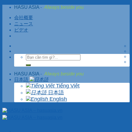
Skip
HASU ASIA
-
Always beside you
to
content
会社概要
ニュース
ビデオ
HASU ASIA
-
Always beside you
日本語
Tiếng Việt
日本語
English