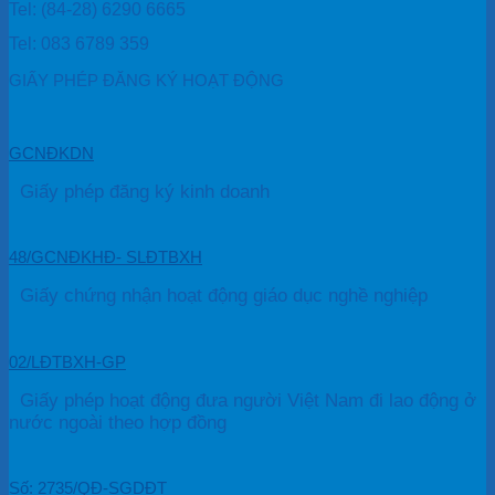
Tel: (84-28) 6290 6665
Tel: 083 6789 359
GIẤY PHÉP ĐĂNG KÝ HOẠT ĐỘNG
GCNĐKDN
Giấy phép đăng ký kinh doanh
48/GCNĐKHĐ- SLĐTBXH
Giấy chứng nhận hoạt động giáo dục nghề nghiệp
02/LĐTBXH-GP
Giấy phép hoạt động đưa người Việt Nam đi lao động ở
nước ngoài theo hợp đồng
Số: 2735/QĐ-SGDĐT