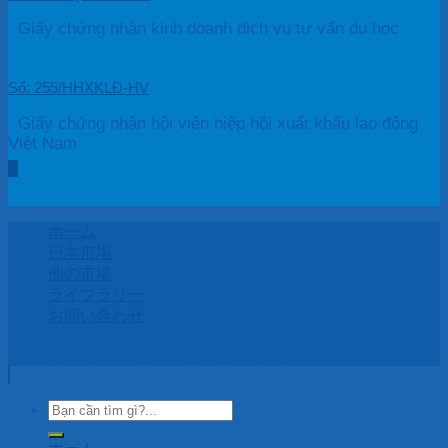
Giấy chứng nhận kinh doanh dịch vụ tư vấn du học
Số: 255/HHXKLĐ-HV
Giấy chứng nhận hội viên hiệp hội xuất khẩu lao động
Việt Nam
ホーム
日本市場
他の市場
ライブラリー
お問い合わせ
Copyright 2026 © by HASU ASIA Co., LTD