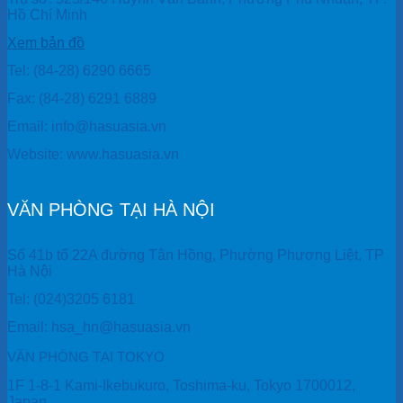
Hồ Chí Minh
Xem bản đồ
Tel: (84-28) 6290 6665
Fax: (84-28) 6291 6889
Email: info@hasuasia.vn
Website: www.hasuasia.vn
VĂN PHÒNG TẠI HÀ NỘI
Số 41b tổ 22A đường Tân Hồng, Phường Phương Liệt, TP
Hà Nội
Tel: (024)3205 6181
Email: hsa_hn@hasuasia.vn
VĂN PHÒNG TẠI TOKYO
1F 1-8-1 Kami-Ikebukuro, Toshima-ku, Tokyo 1700012,
Japan