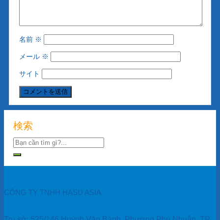
名前
※
メール
※
サイト
検索
CÔNG TY TNHH HASU ASIA
Trụ sở: 525/146 Huỳnh Văn Bánh, Phường Phú Nhuận, TP.