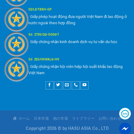
02/LĐTBXH-GP
Giấy phép hoạt động đưa người Việt Nam đi lao động ở
nước ngoài theo hợp đồng
Số: 2735/QĐ-SGDĐT
Giấy chứng nhận kinh doanh dịch vụ tư vấn du học
Số: 255/HHXKLĐ-HV
Giấy chứng nhận hội viên hiệp hội xuất khẩu lao động
Việt Nam
ホーム
日本市場
他の市場
ライブラリー
お問い合わせ
Copyright 2026 © by HASU ASIA Co., LTD