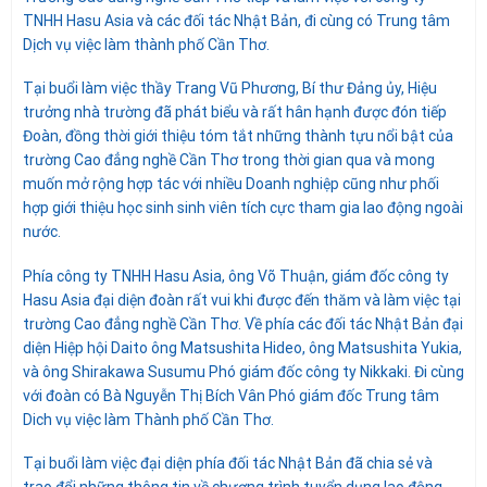
TNHH Hasu Asia và các đối tác Nhật Bản, đi cùng có Trung tâm
Dịch vụ việc làm thành phố Cần Thơ.
Tại buổi làm việc thầy Trang Vũ Phương, Bí thư Đảng ủy, Hiệu
trưởng nhà trường đã phát biểu và rất hân hạnh được đón tiếp
Đoàn, đồng thời giới thiệu tóm tắt những thành tựu nổi bật của
trường Cao đẳng nghề Cần Thơ trong thời gian qua và mong
muốn mở rộng hợp tác với nhiều Doanh nghiệp cũng như phối
hợp giới thiệu học sinh sinh viên tích cực tham gia lao động ngoài
nước.
Phía công ty TNHH Hasu Asia, ông Võ Thuận, giám đốc công ty
Hasu Asia đại diện đoàn rất vui khi được đến thăm và làm việc tại
trường Cao đẳng nghề Cần Thơ. Về phía các đối tác Nhật Bản đại
diện Hiệp hội Daito ông Matsushita Hideo, ông Matsushita Yukia,
và ông Shirakawa Susumu Phó giám đốc công ty Nikkaki. Đi cùng
với đoàn có Bà Nguyễn Thị Bích Vân Phó giám đốc Trung tâm
Dich vụ việc làm Thành phố Cần Thơ.
Tại buổi làm việc đại diện phía đối tác Nhật Bản đã chia sẻ và
trao đổi những thông tin về chương trình tuyển dụng lao động