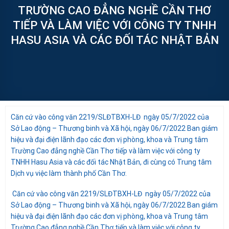
TRƯỜNG CAO ĐẲNG NGHỀ CẦN THƠ
TIẾP VÀ LÀM VIỆC VỚI CÔNG TY TNHH
HASU ASIA VÀ CÁC ĐỐI TÁC NHẬT BẢN
Căn cứ vào công văn 2219/SLĐTBXH-LĐ ngày 05/7/2022 của
Sở Lao động – Thương binh và Xã hội, ngày 06/7/2022 Ban giám
hiệu và đại điện lãnh đạo các đơn vị phòng, khoa và Trung tâm
Trường Cao đẳng nghề Cần Thơ tiếp và làm việc với công ty
TNHH Hasu Asia và các đối tác Nhật Bản, đi cùng có Trung tâm
Dịch vụ việc làm thành phố Cần Thơ.
Căn cứ vào công văn 2219/SLĐTBXH-LĐ ngày 05/7/2022 của
Sở Lao động – Thương binh và Xã hội, ngày 06/7/2022 Ban giám
hiệu và đại điện lãnh đạo các đơn vị phòng, khoa và Trung tâm
Trường Cao đẳng nghề Cần Thơ tiếp và làm việc với công ty