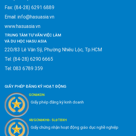
Fax: (84-28) 6291 6889
Email: info@hasuasia.vn
www.hasuasia.vn
TRUNG TÂM TƯ VẤN VIỆC LÀM
VÀ DU HỌC HASU ASIA
220/83 Lê Văn Sỹ, Phường Nhiêu Lộc, Tp.HCM
Tel: (84-28) 6290 6665
Tel: 083 6789 359
GIẤY PHÉP ĐĂNG KÝ HOẠT ĐỘNG
GCNĐKDN
Giấy phép đăng ký kinh doanh
48/GCNĐKHĐ- SLĐTBXH
Giấy chứng nhận hoạt động giáo dục nghề nghiệp