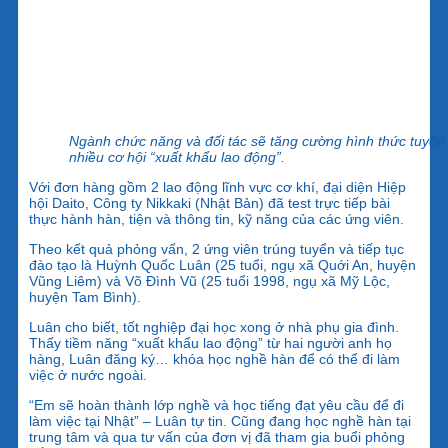
Ngành chức năng và đối tác sẽ tăng cường hình thức tuyển
nhiều cơ hội “xuất khẩu lao động”.
Với đơn hàng gồm 2 lao động lĩnh vực cơ khí, đại diện Hiệp
hội Daito, Công ty Nikkaki (Nhật Bản) đã test trực tiếp bài
thực hành hàn, tiện và thông tin, kỹ năng của các ứng viên.
Theo kết quả phỏng vấn, 2 ứng viên trúng tuyển và tiếp tục
đào tạo là Huỳnh Quốc Luân (25 tuổi, ngụ xã Quới An, huyện
Vũng Liêm) và Võ Đình Vũ (25 tuổi 1998, ngụ xã Mỹ Lộc,
huyện Tam Bình).
Luân cho biết, tốt nghiệp đại học xong ở nhà phụ gia đình.
Thấy tiềm năng “xuất khẩu lao động” từ hai người anh họ
hàng, Luân đăng ký… khóa học nghề hàn để có thể đi làm
việc ở nước ngoài.
“Em sẽ hoàn thành lớp nghề và học tiếng đạt yêu cầu để đi
làm việc tại Nhật” – Luân tự tin. Cũng đang học nghề hàn tại
trung tâm và qua tư vấn của đơn vị đã tham gia buổi phỏng