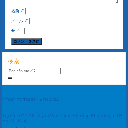
名前
※
メール
※
サイト
検索
CÔNG TY TNHH HASU ASIA
Trụ sở: 525/146 Huỳnh Văn Bánh, Phường Phú Nhuận, TP.
Hồ Chí Minh