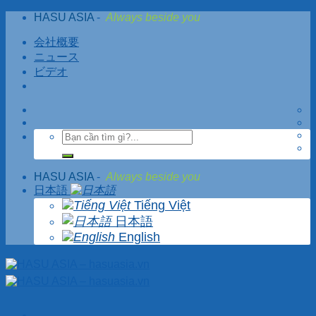
Skip
HASU ASIA
-
Always beside you
to
content
会社概要
ニュース
ビデオ
HASU ASIA
-
Always beside you
日本語
Tiếng Việt
日本語
English