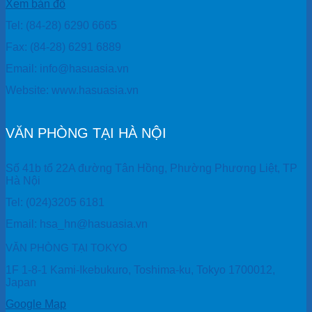
Xem bản đồ
Tel: (84-28) 6290 6665
Fax: (84-28) 6291 6889
Email: info@hasuasia.vn
Website: www.hasuasia.vn
VĂN PHÒNG TẠI HÀ NỘI
Số 41b tổ 22A đường Tân Hồng, Phường Phương Liệt, TP
Hà Nội
Tel: (024)3205 6181
Email: hsa_hn@hasuasia.vn
VĂN PHÒNG TẠI TOKYO
1F 1-8-1 Kami-Ikebukuro, Toshima-ku, Tokyo 1700012,
Japan
Google Map