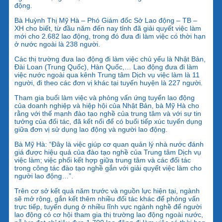
động.
Bà Huỳnh Thị Mỹ Hà – Phó Giám đốc Sở Lao động – TB –
XH cho biết, từ đầu năm đến nay tỉnh đã giải quyết việc làm
mới cho 2.682 lao động, trong đó đưa đi làm việc có thời hạn
ở nước ngoài là 238 người.
Các thị trường đưa lao động đi làm việc chủ yếu là Nhật Bản,
Đài Loan (Trung Quốc), Hàn Quốc,… Lao động đưa đi làm
việc nước ngoài qua kênh Trung tâm Dịch vụ việc làm là 11
người, đi theo các đơn vị khác tại tuyến huyện là 227 người.
Tham gia buổi làm việc và phỏng vấn ứng tuyển lao động
của doanh nghiệp và hiệp hội của Nhật Bản, bà Mỹ Hà cho
rằng với thế mạnh đào tạo nghề của trung tâm và với sự tin
tưởng của đối tác, đã kết nối để có buổi tiếp xúc tuyển dụng
giữa đơn vị sử dụng lao động và người lao động.
Bà Mỹ Hà: “Đây là việc giúp cơ quan quản lý nhà nước đánh
giá được hiệu quả của đào tạo nghề của Trung tâm Dịch vụ
việc làm; việc phối kết hợp giữa trung tâm và các đối tác
trong công tác đào tạo nghề gắn với giải quyết việc làm cho
người lao động…”.
Trên cơ sở kết quả năm trước và nguồn lực hiện tại, ngành
sẽ mở rộng, gắn kết thêm nhiều đối tác khác để phỏng vấn
trực tiếp, tuyển dụng ở nhiều lĩnh vực ngành nghề để người
lao động có cơ hội tham gia thị trường lao động ngoài nước,