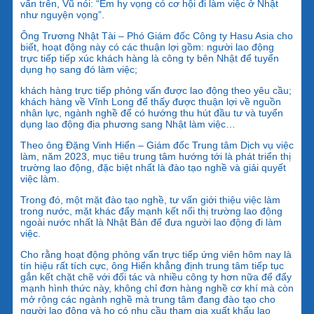
vấn trên, Vũ nói: “Em hy vọng có cơ hội đi làm việc ở Nhật
như nguyện vọng”.
Ông Trương Nhật Tài – Phó Giám đốc Công ty Hasu Asia cho
biết, hoạt động này có các thuận lợi gồm: người lao động
trực tiếp tiếp xúc khách hàng là công ty bên Nhật để tuyển
dụng họ sang đó làm việc;
khách hàng trực tiếp phỏng vấn được lao động theo yêu cầu;
khách hàng về Vĩnh Long để thấy được thuận lợi về nguồn
nhân lực, ngành nghề để có hướng thu hút đầu tư và tuyển
dụng lao động địa phương sang Nhật làm việc…
Theo ông Đặng Vinh Hiển – Giám đốc Trung tâm Dịch vụ việc
làm, năm 2023, mục tiêu trung tâm hướng tới là phát triển thị
trường lao động, đặc biệt nhất là đào tạo nghề và giải quyết
việc làm.
Trong đó, một mặt đào tạo nghề, tư vấn giới thiệu việc làm
trong nước, mặt khác đẩy mạnh kết nối thị trường lao động
ngoài nước nhất là Nhật Bản để đưa người lao động đi làm
việc.
Cho rằng hoạt động phỏng vấn trực tiếp ứng viên hôm nay là
tín hiệu rất tích cực, ông Hiển khẳng định trung tâm tiếp tục
gắn kết chặt chẽ với đối tác và nhiều công ty hơn nữa để đẩy
mạnh hình thức này, không chỉ đơn hàng nghề cơ khí mà còn
mở rộng các ngành nghề mà trung tâm đang đào tạo cho
người lao động và họ có nhu cầu tham gia xuất khẩu lao